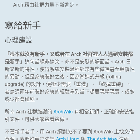
Arch 藉由社群力量不斷進步。
寫給新手
心理建設
「根本就沒有新手，又或者在 Arch 社群裡人人遇到安裝都
是新手」
這句話絕非搞笑、亦不是安慰的場面話。Arch 日
新又新的特性，使得系統安裝過程經常有些微幅甚至顛覆性
的異動，但是系統裝好之後，因為漸進式升級 (rolling
upgrade) 的設計，便極少需要「重灌」、「砍掉重練」。
老鳥憑兩年前裝好系統的經驗拿到當下想要現學現賣，或多
或少都會碰壁。
所幸 Arch 社群維護的
ArchWiki
有相當新穎、正確的安裝指
引文件，可供大家邊看邊做。
不管新手老手，用 Arch 絕對免不了要到 ArchWiki 上找文件
資源。我們推薦您先讀
Arch Linux
與
The Arch Way
這兩