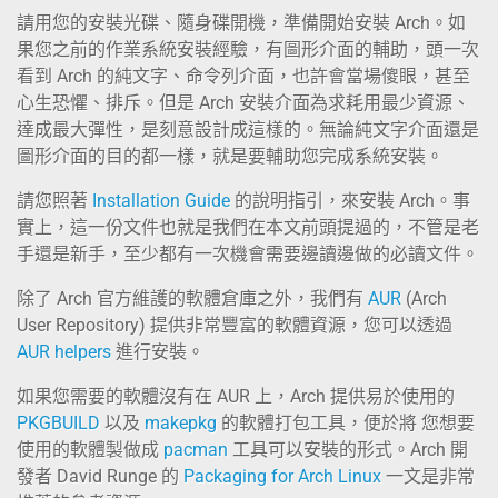
請用您的安裝光碟、隨身碟開機，準備開始安裝 Arch。如
果您之前的作業系統安裝經驗，有圖形介面的輔助，頭一次
看到 Arch 的純文字、命令列介面，也許會當場傻眼，甚至
心生恐懼、排斥。但是 Arch 安裝介面為求耗用最少資源、
達成最大彈性，是刻意設計成這樣的。無論純文字介面還是
圖形介面的目的都一樣，就是要輔助您完成系統安裝。
請您照著
Installation Guide
的說明指引，來安裝 Arch。事
實上，這一份文件也就是我們在本文前頭提過的，不管是老
手還是新手，至少都有一次機會需要邊讀邊做的必讀文件。
除了 Arch 官方維護的軟體倉庫之外，我們有
AUR
(Arch
User Repository) 提供非常豐富的軟體資源，您可以透過
AUR helpers
進行安裝。
如果您需要的軟體沒有在 AUR 上，Arch 提供易於使用的
PKGBUILD
以及
makepkg
的軟體打包工具，便於將 您想要
使用的軟體製做成
pacman
工具可以安裝的形式。Arch 開
發者 David Runge 的
Packaging for Arch Linux
一文是非常