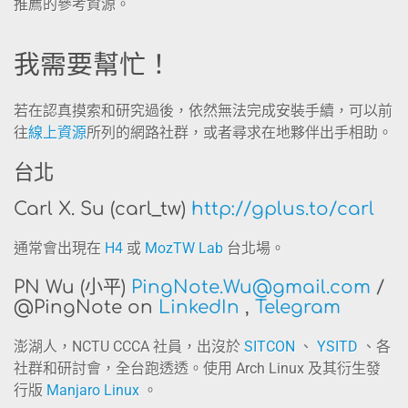
推薦的參考資源。
我需要幫忙！
若在認真摸索和研究過後，依然無法完成安裝手續，可以前
往
線上資源
所列的網路社群，或者尋求在地夥伴出手相助。
台北
Carl X. Su (carl_tw)
http://gplus.to/carl
通常會出現在
H4
或
MozTW Lab
台北場。
PN Wu (小平)
PingNote.Wu@gmail.com
/
@PingNote on
LinkedIn
,
Telegram
澎湖人，NCTU CCCA 社員，出沒於
SITCON
、
YSITD
、各
社群和研討會，全台跑透透。使用 Arch Linux 及其衍生發
行版
Manjaro Linux
。